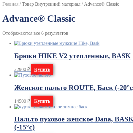
Главная
/
Товар Внутренний материал
/
Advance® Classic
Advance® Classic
Отображаются все 6 результатов
Брюки HIKE V2 утепленные, BASK
22900
₽
Купить
Женское пальто ROUTE, Баск (-20°с
14500
₽
Купить
Пальто пуховое женское Dana, BAS
(-15°с)