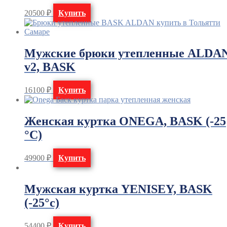
20500
₽
Купить
Мужские брюки утепленные ALDA
v2, BASK
16100
₽
Купить
Женская куртка ONEGA, BASK (-25
°C)
49900
₽
Купить
Мужская куртка YENISEY, BASK
(-25°с)
54400
₽
Купить