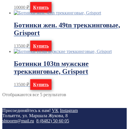
10000
₽
Купить
Ботинки жен. 49tn треккинговые,
Grisport
13500
₽
Купить
Ботинки 103tn мужские
треккинговые, Grisport
13500
₽
Купить
Отображаются все 5 результатов
Присоединяйтесь к нам!
VK
Instagram
Тольятти, ул. Маршала Жукова, 8
shtoorm@mail.ru
8 (8482) 50 60 05