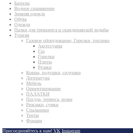
Бахилы
Водное снаряжение
Зимняя одежда
Обувь
Одежда
Палки для треккинга и скандинавской ходьбы
Туризм
Газовое оборудование, Горелки, топливо
Аксессуары
Газ
Горелки
Плиты
Резаки
Ковры, подушки, сидушки
Литература
Мебель
Ориентирование
ПАЛАТКИ
Посуда, термоса, ножи
Рюкзаки, сумки
Спальники
Тенты
Фонари
Присоединяйтесь к нам!
VK
Instagram