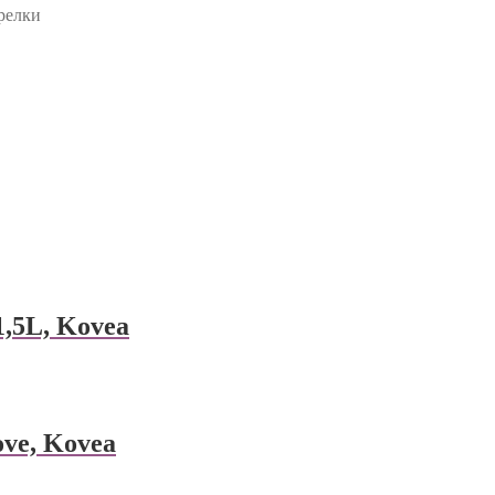
релки
1,5L, Kovea
ove, Kovea