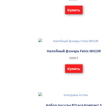
Купить
Налобный фонарь Fenix WH23R
6990
₽
Купить
Набор посуды BTrace Компакт 5