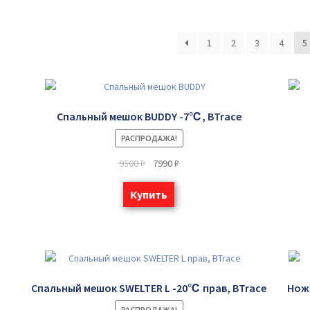
1
2
3
4
5
Спальный мешок BUDDY -7℃, BTrace
РАСПРОДАЖА!
9500
₽
7990
₽
Купить
Спальный мешок SWELTER L -20℃ прав, BTrace
Нож 
РАСПРОДАЖА!