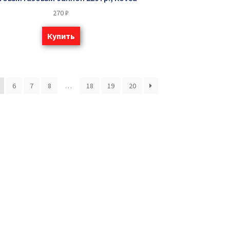
270
₽
Купить
6
7
8
…
18
19
20