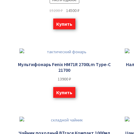
15200
₽
14500
₽
Купить
Мультифонарь Fenix HM71R 2700Lm Type-C
Нал
21700
13900
₽
Купить
Чайник походный BTrace Компакт 1000мл
Цан