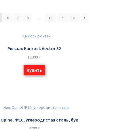
6
7
8
…
18
19
20
Рюкзак Kanrock Vector 32
12900
₽
Купить
Opinel №10, углеродистая сталь, бук
3200
₽