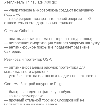
Утеплитель Thinsulate (400 gr):
— ультратонкие микроволокна создают воздушную
подушку;
— коэффициент возврата тепловой энергии — х2
относительно стандартных материалов.
Стелька OrthoLite:
— анатомическая форма повторяет контур стопы;
— встроенная амортизация снижает ударную нагрузку;
— антимикробное покрытие подавляет развитие
бактерий.
Резиновый протектор USP:
— оптимизированный рисунок протектора для
максимального сцепления;
— устойчивость на влажных и гладких поверхностях
Система быстрой шнуровки Fit go:
— быстро и надежно фиксирует обувь
— тонкая регулировка
— прочный стальной тросик с блокировкой не
болтается и не развязывается