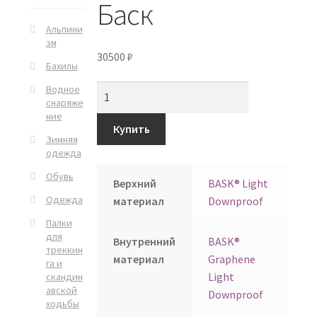
Баск
Альпини
зм
30500
₽
Бахилы
Водное
снаряже
ние
Купить
Зимняя
одежда
Обувь
Верхний
BASK® Light
Одежда
материал
Downproof
Палки
для
Внутренний
BASK®
треккин
материал
Graphene
га и
Light
скандин
авской
Downproof
ходьбы