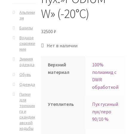
W» (-20°C)
Альпини
зм
Бахилы
32500
₽
Водное
снаряже
Нет в наличии
ние
Зимняя
Верхний
100%
одежда
материал
полиамид с
Обувь
DWR
Одежда
обработкой
Палки
для
Утеплитель
Пух гусиный
треккин
га и
пух/перо
скандин
90/10 %
авской
ходьбы