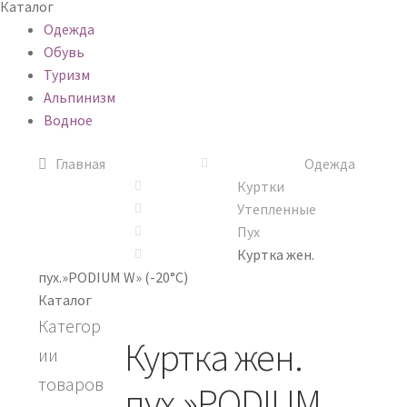
Каталог
Одежда
Обувь
Туризм
Альпинизм
Водное
Главная
Одежда
Куртки
Утепленные
Пух
Куртка жен.
пух.»PODIUM W» (-20°C)
Каталог
Категор
Куртка жен.
ии
товаров
пух.»PODIUM