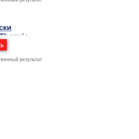
ски
 Thermic,
ть
твенный результат