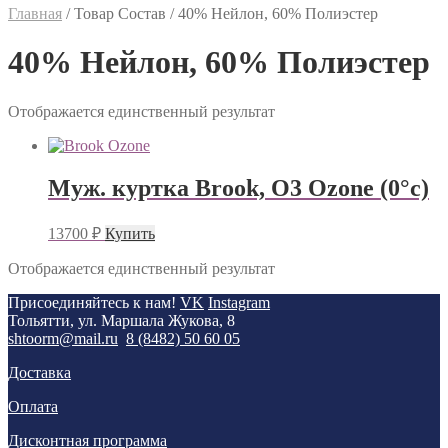
Главная
/
Товар Состав
/
40% Нейлон, 60% Полиэстер
40% Нейлон, 60% Полиэстер
Отображается единственный результат
Муж. куртка Brook, O3 Ozone (0°с)
13700
₽
Купить
Отображается единственный результат
Присоединяйтесь к нам!
VK
Instagram
Тольятти, ул. Маршала Жукова, 8
shtoorm@mail.ru
8 (8482) 50 60 05
Доставка
Оплата
Дисконтная программа