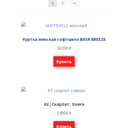
1
2
→
Куртка женская софтшелл BASK BREEZE
16200
₽
Купить
Az | Скарлат, Sivera
14900
₽
Купить