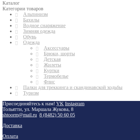
Каталог
Категории товаров
Альпинизм
Бахилы
Водное снаряжение
Зимняя одежда
Обувь
Одежда
Аксессуары
Брюки, шорты
Детская
Жилеты
Куртки
Термобелье
Флис
Палки для треккинга и скандинавской ходьбы
Туризм
Присоединяйтесь к нам!
VK
Instagram
Тольятти, ул. Маршала Жукова, 8
shtoorm@mail.ru
8 (8482) 50 60 05
Доставка
Оплата