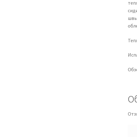
теп
сид
швы
обл
Тепл
Испа
Обз
О
Отз