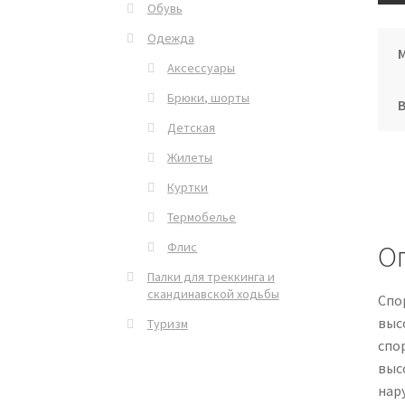
Обувь
Одежда
Аксессуары
Брюки, шорты
Детская
Жилеты
Куртки
Термобелье
Флис
О
Палки для треккинга и
скандинавской ходьбы
Спо
выс
Туризм
спо
выс
нар