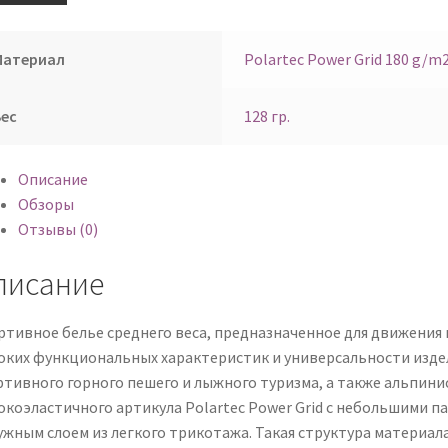
Материал
Polartec Power Grid 180 g/m
Вес
128 гр.
Описание
Обзоры
Отзывы (0)
писание
ртивное белье среднего веса, предназначенное для движения в
оких функциональных характеристик и универсальности издел
ртивного горного пешего и лыжного туризма, а также альпини
окоэластичного артикула Polartec Power Grid с небольшими п
ужным слоем из легкого трикотажа. Такая структура материа