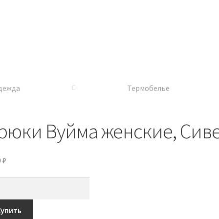
дежда
Термобелье
рюки Вуйма женские, Сив
0
₽
Купить