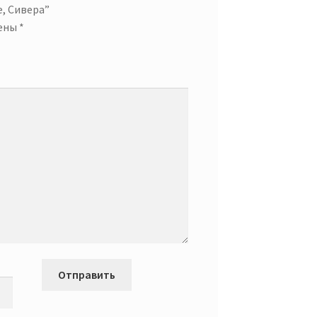
е, Сивера”
чены
*