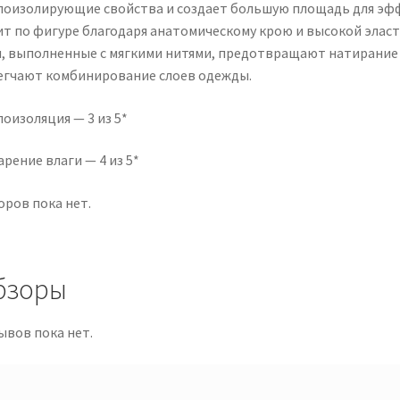
лоизолирующие свойства и создает большую площадь для эфф
ит по фигуре благодаря анатомическому крою и высокой элас
, выполненные с мягкими нитями, предотвращают натирание 
егчают комбинирование слоев одежды.
оизоляция — 3 из 5*
рение влаги — 4 из 5*
оров пока нет.
бзоры
ывов пока нет.