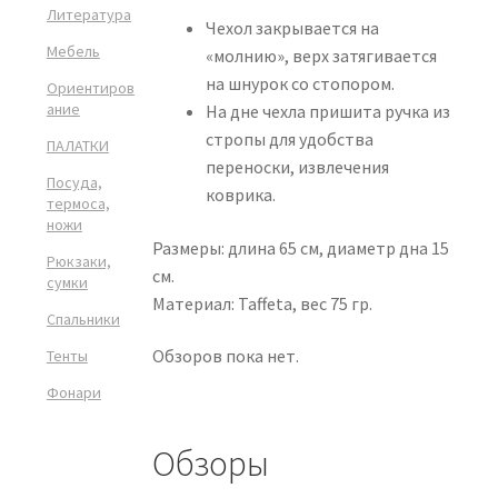
Литература
Чехол закрывается на
Мебель
«молнию», верх затягивается
на шнурок со стопором.
Ориентиров
ание
На дне чехла пришита ручка из
стропы для удобства
ПАЛАТКИ
переноски, извлечения
Посуда,
коврика.
термоса,
ножи
Размеры: длина 65 см, диаметр дна 15
Рюкзаки,
см.
сумки
Материал: Taffeta, вес 75 гр.
Спальники
Обзоров пока нет.
Тенты
Фонари
Обзоры