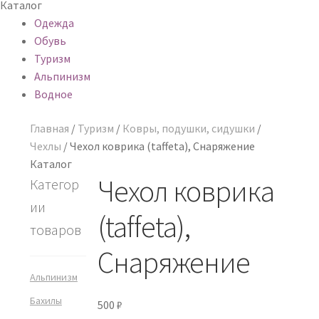
Каталог
Одежда
Обувь
Туризм
Альпинизм
Водное
Главная
/
Туризм
/
Ковры, подушки, сидушки
/
Чехлы
/
Чехол коврика (taffeta), Снаряжение
Каталог
Чехол коврика
Категор
ии
(taffeta),
товаров
Снаряжение
Альпинизм
Бахилы
500
₽