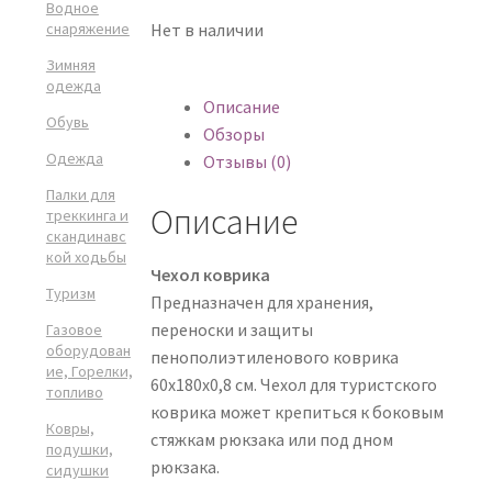
Водное
снаряжение
Нет в наличии
Зимняя
одежда
Описание
Обувь
Обзоры
Одежда
Отзывы (0)
Палки для
Описание
треккинга и
скандинавс
кой ходьбы
Чехол коврика
Туризм
Предназначен для хранения,
переноски и защиты
Газовое
оборудован
пенополиэтиленового коврика
ие, Горелки,
60х180х0,8 см. Чехол для туристского
топливо
коврика может крепиться к боковым
Ковры,
стяжкам рюкзака или под дном
подушки,
рюкзака.
сидушки