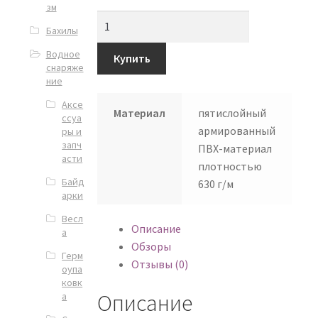
зм
Бахилы
Водное
Купить
снаряже
ние
Аксе
Материал
пятислойный
ссуа
армированный
ры и
запч
ПВХ-материал
асти
плотностью
Байд
630 г/м
арки
Весл
Описание
а
Обзоры
Герм
Отзывы (0)
оупа
ковк
Описание
а