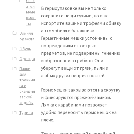
Спас
ател
В гермоупаковке вы не только
ьные
сохраните вещи сухими, но и не
жиле
испортите вашими трофеями обивку
ты
автомобиля и багажника.
Зимняя
Герметичные мешки устойчивы к
одежда
повреждениям от острых
Обувь
предметов, не подвержены гниению
Одежда
и образованию грибков. Они
уберегут вещи от грязи, пыли и
Палки
для
любых других неприятностей.
треккин
га и
Гермомешки закрываются на скрутку
скандин
авской
и фиксируются пряжкой-замком.
ходьбы
Лямка с карабинами позволяет
удобно переносить гермомешок на
Туризм
плече.
Ткани — французский и корейский