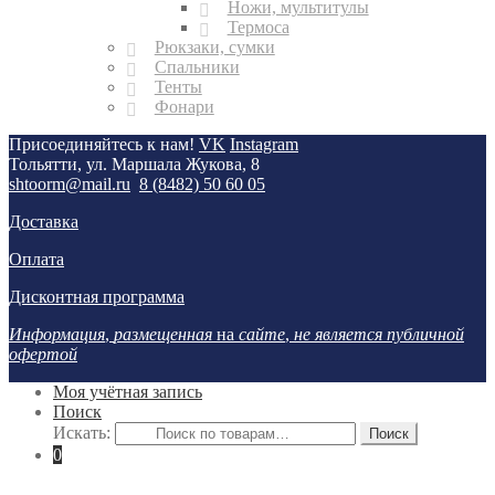
Ножи, мультитулы
Термоса
Рюкзаки, сумки
Спальники
Тенты
Фонари
Присоединяйтесь к нам!
VK
Instagram
Тольятти, ул. Маршала Жукова, 8
shtoorm@mail.ru
8 (8482) 50 60 05
Доставка
Оплата
Дисконтная программа
Информация
,
размещенная
на
сайте
,
не является публичной
офертой
Моя учётная запись
Поиск
Искать:
0