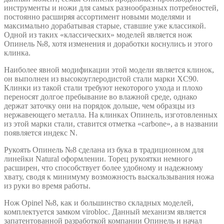
инструменты и ножи для самых разнообразных потребностей,
постоянно расширяя ассортимент новыми моделями и
максимально дорабатывая старые, ставшие уже классикой.
Одной из таких «классических» моделей является нож
Опинель №8, хотя изменения и доработки коснулись и этого
клинка.
Наиболее явной модификации этой модели является клинок,
он выполнен из высокоуглеродистой стали марки XC90.
Клинки из такой стали требуют некоторого ухода и плохо
переносят долгое пребывание во влажной среде, однако
держат заточку они на порядок дольше, чем образцы из
нержавеющего металла. На клинках Опинель, изготовленных
из этой марки стали, ставится отметка «carbone», а в названии
появляется индекс N.
Рукоять Опинель №8 сделана из бука в традиционном для
линейки Natural оформлении. Торец рукоятки немного
расширен, что способствует более удобному и надежному
хвату, сводя к минимуму возможность выскальзывания ножа
из руки во время работы.
Нож Opinel №8, как и большинство складных моделей,
комплектуется замком virobloc. Данный механизм является
запатентованной разработкой компании Опинель и начал