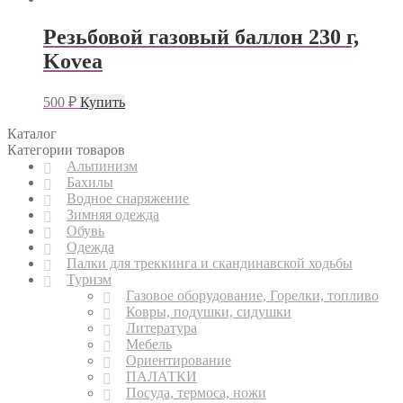
Резьбовой газовый баллон 230 г,
Kovea
500
₽
Купить
Каталог
Категории товаров
Альпинизм
Бахилы
Водное снаряжение
Зимняя одежда
Обувь
Одежда
Палки для треккинга и скандинавской ходьбы
Туризм
Газовое оборудование, Горелки, топливо
Ковры, подушки, сидушки
Литература
Мебель
Ориентирование
ПАЛАТКИ
Посуда, термоса, ножи