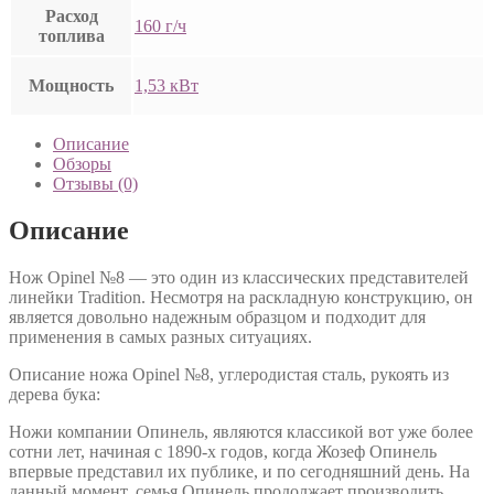
Расход
160 г/ч
топлива
Мощность
1,53 кВт
Описание
Обзоры
Отзывы (0)
Описание
Нож Opinel №8 — это один из классических представителей
линейки Tradition. Несмотря на раскладную конструкцию, он
является довольно надежным образцом и подходит для
применения в самых разных ситуациях.
Описание ножа Opinel №8, углеродистая сталь, рукоять из
дерева бука:
Ножи компании Опинель, являются классикой вот уже более
сотни лет, начиная с 1890-х годов, когда Жозеф Опинель
впервые представил их публике, и по сегодняшний день. На
данный момент, семья Опинель продолжает производить