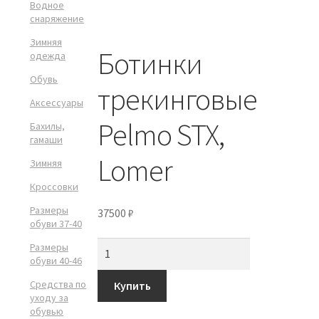
Водное
снаряжение
Зимняя
Ботинки
одежда
Обувь
трекинговые
Аксессуары
Pelmo STX,
Бахилы,
гамаши
Lomer
Зимняя
Кроссовки
Размеры
37500
₽
обуви 37-40
Размеры
обуви 40-46
Средства по
Купить
уходу за
обувью