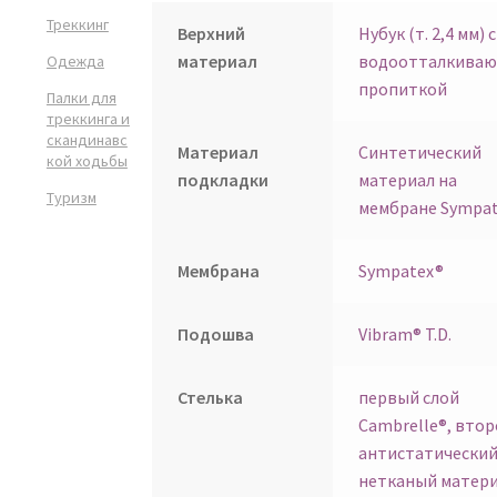
Треккинг
Верхний
Нубук (т. 2,4 мм) с
материал
водоотталкива
Одежда
пропиткой
Палки для
треккинга и
скандинавс
Материал
Синтетический
кой ходьбы
подкладки
материал на
Туризм
мембране Sympa
Мембрана
Sympatex®
Подошва
Vibram® T.D.
Стелька
первый слой
Cambrelle®, втор
антистатически
нетканый матер