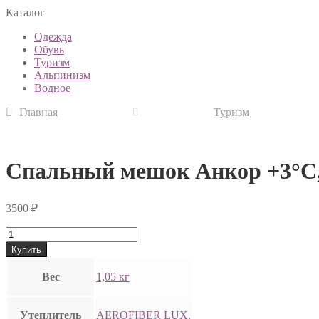
Каталог
Одежда
Обувь
Туризм
Альпинизм
Водное
Главная
Туризм
Спальный мешок Анкор +3°
3500
₽
Купить
Вес
1,05 кг
Утеплитель
AEROFIBER LUX.