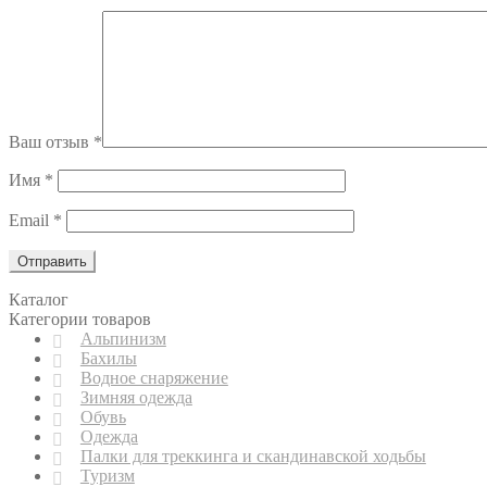
Ваш отзыв
*
Имя
*
Email
*
Каталог
Категории товаров
Альпинизм
Бахилы
Водное снаряжение
Зимняя одежда
Обувь
Одежда
Палки для треккинга и скандинавской ходьбы
Туризм