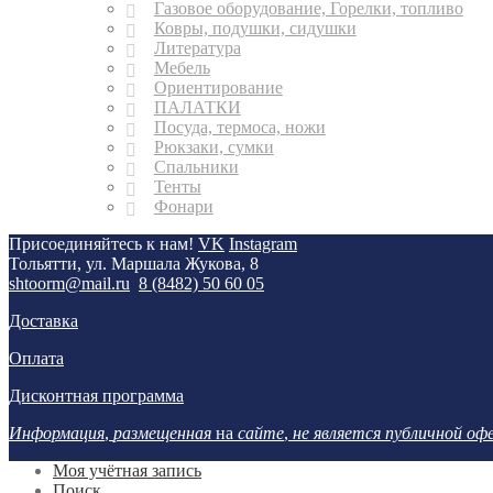
Газовое оборудование, Горелки, топливо
Ковры, подушки, сидушки
Литература
Мебель
Ориентирование
ПАЛАТКИ
Посуда, термоса, ножи
Рюкзаки, сумки
Спальники
Тенты
Фонари
Присоединяйтесь к нам!
VK
Instagram
Тольятти, ул. Маршала Жукова, 8
shtoorm@mail.ru
8 (8482) 50 60 05
Доставка
Оплата
Дисконтная программа
Информация
,
размещенная
на
сайте
,
не является публичной о
Моя учётная запись
Поиск