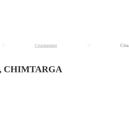
Спальники
Спа
C, CHIMTARGA