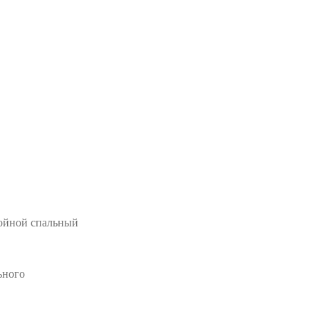
войной спальный
ьного